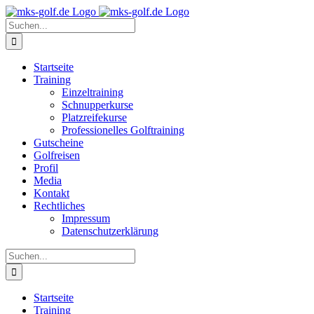
Zum
Inhalt
Suche
springen
nach:
Startseite
Training
Einzeltraining
Schnupperkurse
Platzreifekurse
Professionelles Golftraining
Gutscheine
Golfreisen
Profil
Media
Kontakt
Rechtliches
Impressum
Datenschutzerklärung
Suche
nach:
Startseite
Training