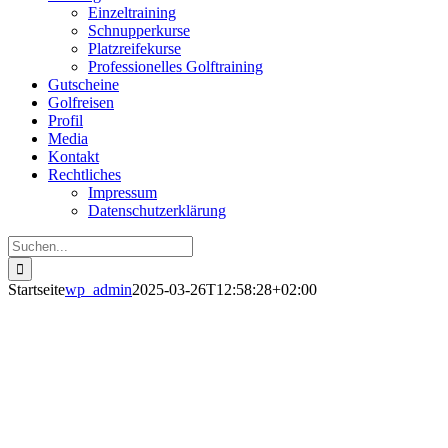
Einzeltraining
Schnupperkurse
Platzreifekurse
Professionelles Golftraining
Gutscheine
Golfreisen
Profil
Media
Kontakt
Rechtliches
Impressum
Datenschutzerklärung
Suche
nach:
Startseite
wp_admin
2025-03-26T12:58:28+02:00