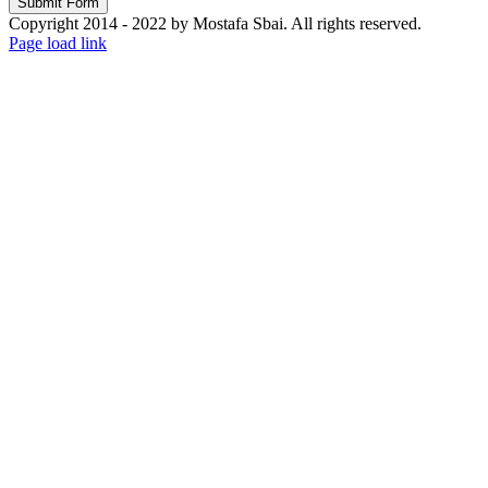
Copyright 2014 - 2022 by Mostafa Sbai. All rights reserved.
Facebook
Twitter
Instagram
Pinterest
Page load link
Nach
oben