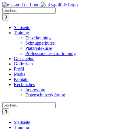
Zum
Inhalt
Suche
springen
nach:
Startseite
Training
Einzeltraining
Schnupperkurse
Platzreifekurse
Professionelles Golftraining
Gutscheine
Golfreisen
Profil
Media
Kontakt
Rechtliches
Impressum
Datenschutzerklärung
Suche
nach:
Startseite
Training