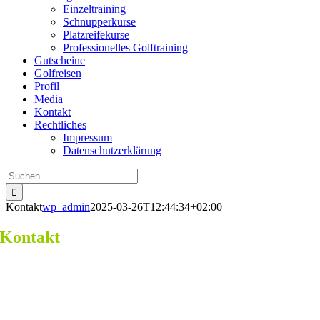
Einzeltraining
Schnupperkurse
Platzreifekurse
Professionelles Golftraining
Gutscheine
Golfreisen
Profil
Media
Kontakt
Rechtliches
Impressum
Datenschutzerklärung
Suche
nach:
Kontakt
wp_admin
2025-03-26T12:44:34+02:00
Kontakt