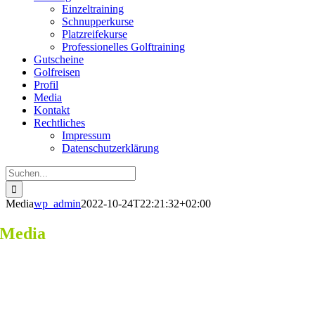
Einzeltraining
Schnupperkurse
Platzreifekurse
Professionelles Golftraining
Gutscheine
Golfreisen
Profil
Media
Kontakt
Rechtliches
Impressum
Datenschutzerklärung
Suche
nach:
Media
wp_admin
2022-10-24T22:21:32+02:00
Media