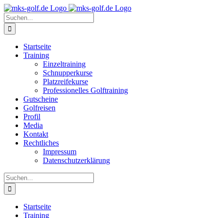
Zum
Inhalt
Suche
springen
nach:
Startseite
Training
Einzeltraining
Schnupperkurse
Platzreifekurse
Professionelles Golftraining
Gutscheine
Golfreisen
Profil
Media
Kontakt
Rechtliches
Impressum
Datenschutzerklärung
Suche
nach:
Startseite
Training